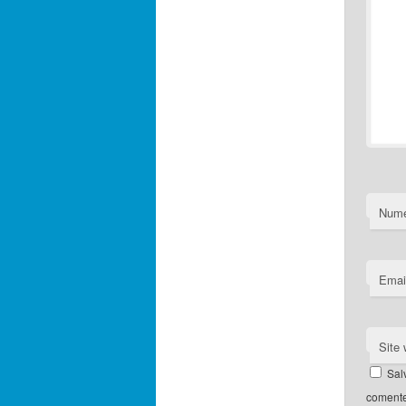
Num
Emai
Site
Sal
comente