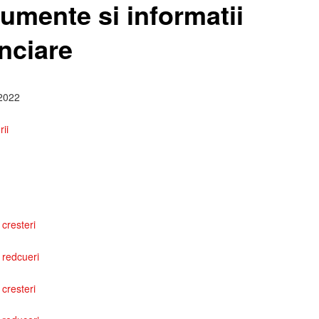
umente si informatii
nciare
2022
rii
cresteri
 redcueri
cresteri