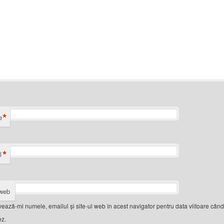
*
e
*
l
 web
vează-mi numele, emailul și site-ul web în acest navigator pentru data viitoare când
z.