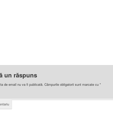
ă un răspuns
ta de email nu va fi publicată.
Câmpurile obligatorii sunt marcate cu
*
ntariu