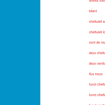
anexa 35b
bilant
cheltuieli 
cheltuieli l
cont de re
dezv cheltu
dezv venitu
flux trezo
funct chelt
funct cheltu