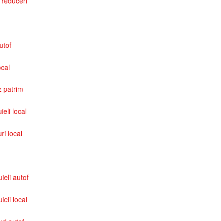
 reduceri
autof
ocal
z patrim
ieli local
ri local
uieli autof
ieli local