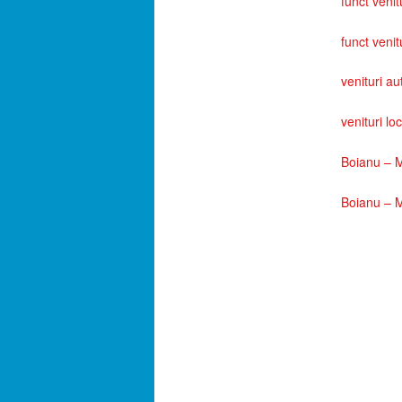
funct venit
funct venit
venituri au
venituri loc
Boianu – M
Boianu – M