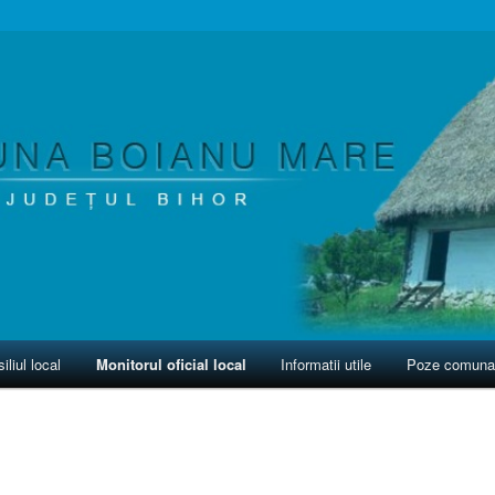
iliul local
Monitorul oficial local
Informatii utile
Poze comuna