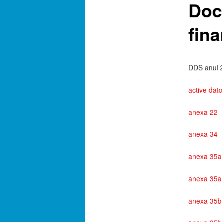
Doc
fina
DDS anul 
active dato
anexa 22
anexa 34
anexa 35a 
anexa 35a
anexa 35b 