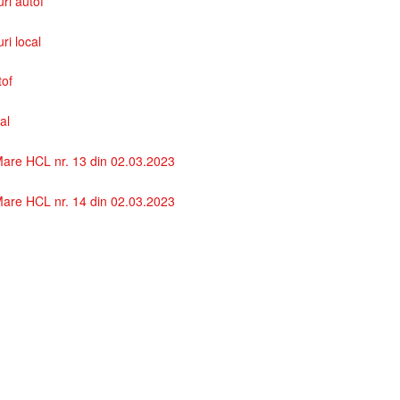
uri autof
uri local
tof
al
are HCL nr. 13 din 02.03.2023
are HCL nr. 14 din 02.03.2023