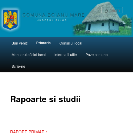
una Boianu Mare
Sear
Main menu
Primaria
Bun venit!
Consiliul local
Skip to primary content
Monitorul oficial local
Informatii utile
Poze comuna
Scrie-ne
Rapoarte si studii
RAPORT PRIMAR 1