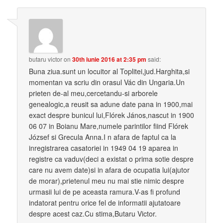
butaru victor
on
30th iunie 2016 at 2:35 pm
said:
Buna ziua.sunt un locuitor al Toplitei,jud.Harghita,si
momentan va scriu din orasul Vác din Ungaria.Un
prieten de-al meu,cercetandu-si arborele
genealogic,a reusit sa adune date pana in 1900,mai
exact despre bunicul lui,Flórek János,nascut in 1900
06 07 in Boianu Mare,numele parintilor fiind Flórek
József si Grecula Anna.I n afara de faptul ca la
inregistrarea casatoriei in 1949 04 19 aparea in
registre ca vaduv(deci a existat o prima sotie despre
care nu avem date)si in afara de ocupatia lui(ajutor
de morar),prietenul meu nu mai stie nimic despre
urmasii lui de pe aceasta ramura.V-as fi profund
indatorat pentru orice fel de informatii ajutatoare
despre acest caz.Cu stima,Butaru Victor.