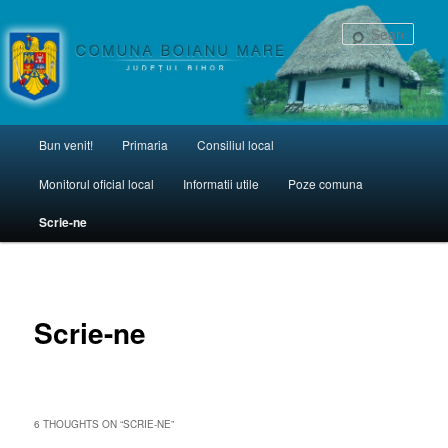
una Boianu Mare
Sear
Main menu
Bun venit!
Primaria
Consiliul local
Skip to primary content
Monitorul oficial local
Informatii utile
Poze comuna
Scrie-ne
Scrie-ne
6 THOUGHTS ON “
SCRIE-NE
”