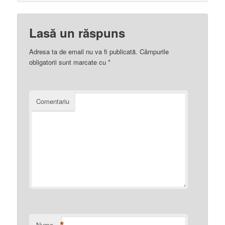
Lasă un răspuns
Adresa ta de email nu va fi publicată.
Câmpurile
obligatorii sunt marcate cu
*
Comentariu
Nume