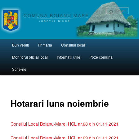
una Boianu Mare
Sear
Main menu
Bun venit!
Primaria
Consiliul local
Skip to primary content
Monitorul oficial local
Informatii utile
Poze comuna
Scrie-ne
Hotarari luna noiembrie
Consiliul Local Boianu-Mare, HCL nr.68 din 01.11.2021
Consiliul Local Boianu-Mare, HCL nr.69 din 01.11.2021