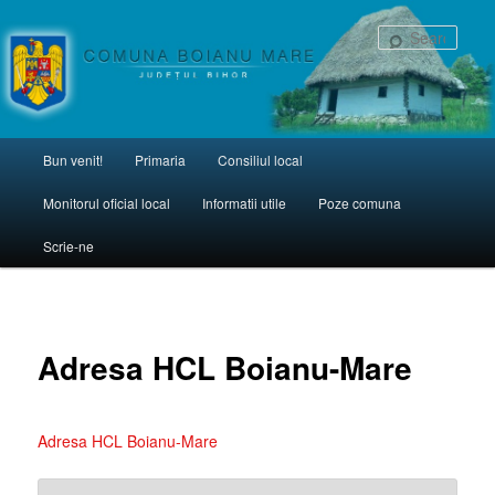
una Boianu Mare
Sear
Main menu
Bun venit!
Primaria
Consiliul local
Skip to primary content
Monitorul oficial local
Informatii utile
Poze comuna
Scrie-ne
Adresa HCL Boianu-Mare
Adresa HCL Boianu-Mare