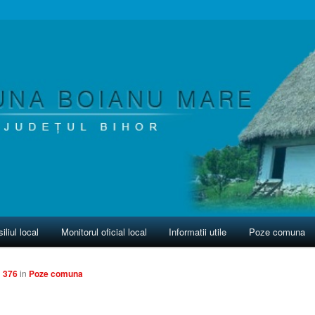
iliul local
Monitorul oficial local
Informatii utile
Poze comuna
× 376
in
Poze comuna