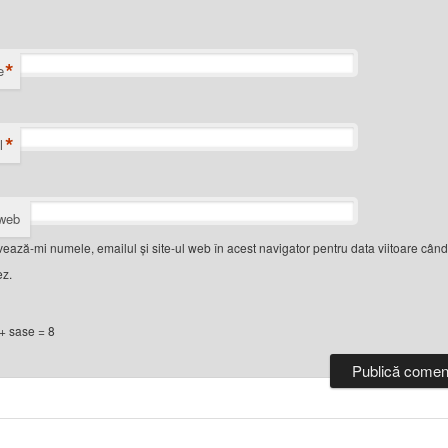
*
e
*
l
 web
vează-mi numele, emailul și site-ul web în acest navigator pentru data viitoare când
z.
+ sase = 8