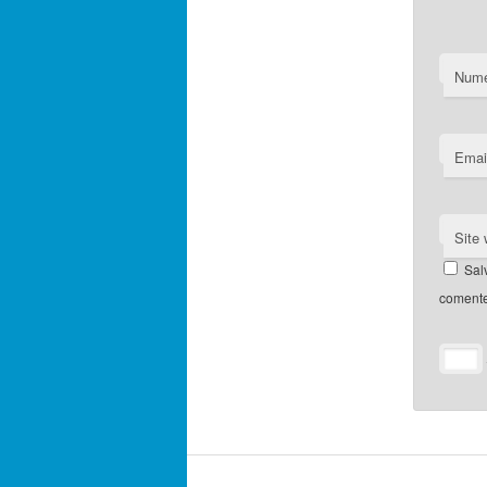
Num
Emai
Site
Sal
comente